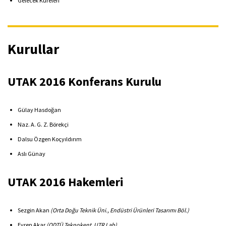
Gelecek Küreleri
Kurullar
UTAK 2016 Konferans Kurulu
Gülay Hasdoğan
Naz. A. G. Z. Börekçi
Dalsu Özgen Koçyıldırım
Aslı Günay
UTAK 2016 Hakemleri
Sezgin Akan
(Orta Doğu Teknik Üni., Endüstri Ürünleri Tasarımı Böl.)
Evren Akar
(ODTÜ Teknokent, UTR Lab)