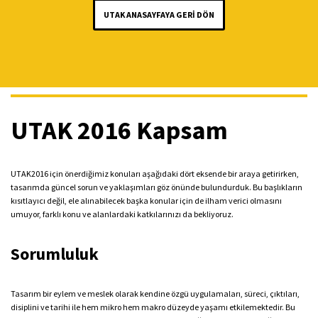
UTAK ANASAYFAYA GERİ DÖN
UTAK 2016 Kapsam
UTAK2016 için önerdiğimiz konuları aşağıdaki dört eksende bir araya getirirken,
tasarımda güncel sorun ve yaklaşımları göz önünde bulundurduk. Bu başlıkların
kısıtlayıcı değil, ele alınabilecek başka konular için de ilham verici olmasını
umuyor, farklı konu ve alanlardaki katkılarınızı da bekliyoruz.
Sorumluluk
Tasarım bir eylem ve meslek olarak kendine özgü uygulamaları, süreci, çıktıları,
disiplini ve tarihi ile hem mikro hem makro düzeyde yaşamı etkilemektedir. Bu