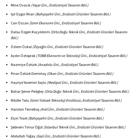
Mine Ovacık
(Yaşar Üni., Endüstriyel Tasarımı Böl.)
Işıl Oygür İlhan
(Bahçeşehir Üni., Endüstri Ürünleri Tasarımı Böl.)
Can Özcan
(İzmir Ekonomi Üni., Endüstriyel Tasarımı Böl.)
Dalsu Özgen Koçyıldırım
(Orta Doğu Teknik Üni., Endüstri Ürünleri Tasarımı
Böl.)
Özlem Özkal
(Özyeğin Üni., Endüstri Ürünleri Tasarımı Böl.)
Aydın Öztoprak
(TOBB Ekonomi ve Teknoloji Üni., Endüstriyel Tasarım Böl.)
Nazmiye Öztürk
(Anadolu Üni., Endüstiyel Tasarım Böl.)
Pınar Öztürk Demirtaş
(Okan Üni., Endüstri Ürünleri Tasarımı Böl.)
Hayriye Yasemin Soylu
(Medipol Üni., Endüstri Ürünleri Tasarımı Böl.)
Bahar Şener-Pedgley
(Orta Doğu Teknik Üni., Endüstri Ürünleri Tasarımı Böl.)
Nilüfer Talu
(İzmir Yüksek Teknoloji Enstitüsü, Endüstriyel Tasarımı Böl.)
Handan Temeltaş
(Arel Üni., Endüstri Ürünleri Tasarımı Böl.)
Elçin Tezel
(Bahçeşehir Üni., Endüstri Ürünleri Tasarımı Böl.)
Şebnem Timur Öğüt
(İstanbul Teknik Üni., Endüstri Ürünleri Tasarımı Böl.)
Abdullah Toğay
(Gazi Üni., Endüstri Ürünleri Tasarımı Böl.)