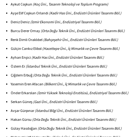
Aykut Coşkun
(Koç Üni., Tasarım Teknoloji ve Toplum Programı)
Ayşe Elif Coşkun Orlandi
(Kadir Has Üni., Endüstri Ürünleri Tasarımı Böl.)
Deniz Deniz
(İzmir Ekonomi Üni., Endüstriyel Tasarımı Böl.)
Burcu Derer Omay
(Orta Doğu Teknik Üni., Endüstri Ürünleri Tasarımı Böl.)
Renk Dimli Oraklıbel
(Bahçeşehir Üni., Endüstri Ürünleri Tasarımı Böl.)
Gülçin Cankız Elibol
(Hacettepe Üni., İç Mimarlık ve Çevre Tasarımı Böl.)
Ayhan Enşici
(Kadir Has Üni., Endüstri Ürünleri Tasarımı Böl.)
Özlem Er
(İstanbul Teknik Üni., Endüstri Ürünleri Tasarımı Böl.)
Çiğdem Erbuğ
(Orta Doğu Teknik Üni., Endüstri Ürünleri Tasarımı Böl.)
Yasemin Eren Afacan
(Bilkent Üni., İç Mimarlık ve Çevre Tasarımı Böl.)
Önder Erkarslan
(İzmir Yüksek Teknoloji Enstitüsü, Endüstriyel Tasarımı Böl.)
Serkan Güneş
(Gazi Üni., Endüstri Ürünleri Tasarımı Böl.)
Avşar Gürpınar
(İstanbul Bilgi Üni., Endüstri Ürünleri Tasarımı Böl.)
Hakan Gürsu
(Orta Doğu Teknik Üni., Endüstri Ürünleri Tasarımı Böl.)
Gülay Hasdoğan
(Orta Doğu Teknik Üni., Endüstri Ürünleri Tasarımı Böl.)