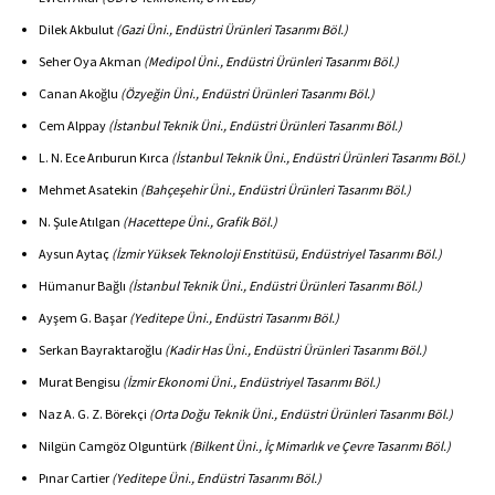
Dilek Akbulut
(Gazi Üni., Endüstri Ürünleri Tasarımı Böl.)
Seher Oya Akman
(Medipol Üni., Endüstri Ürünleri Tasarımı Böl.)
Canan Akoğlu
(Özyeğin Üni., Endüstri Ürünleri Tasarımı Böl.)
Cem Alppay
(İstanbul Teknik Üni., Endüstri Ürünleri Tasarımı Böl.)
L. N. Ece Arıburun Kırca
(İstanbul Teknik Üni., Endüstri Ürünleri Tasarımı Böl.)
Mehmet Asatekin
(Bahçeşehir Üni., Endüstri Ürünleri Tasarımı Böl.)
N. Şule Atılgan
(Hacettepe Üni., Grafik Böl.)
Aysun Aytaç
(İzmir Yüksek Teknoloji Enstitüsü, Endüstriyel Tasarımı Böl.)
Hümanur Bağlı
(İstanbul Teknik Üni., Endüstri Ürünleri Tasarımı Böl.)
Ayşem G. Başar
(Yeditepe Üni., Endüstri Tasarımı Böl.)
Serkan Bayraktaroğlu
(Kadir Has Üni., Endüstri Ürünleri Tasarımı Böl.)
Murat Bengisu
(İzmir Ekonomi Üni., Endüstriyel Tasarımı Böl.)
Naz A. G. Z. Börekçi
(Orta Doğu Teknik Üni., Endüstri Ürünleri Tasarımı Böl.)
Nilgün Camgöz Olguntürk
(Bilkent Üni., İç Mimarlık ve Çevre Tasarımı Böl.)
Pınar Cartier
(Yeditepe Üni., Endüstri Tasarımı Böl.)