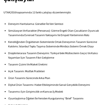
UTAK2016 kapsamında 11 farklı çalıştay düzenlenmiştir.
Deneyim Haritalama: Görseller İle Veri Sentezi
Simülasyon Ve Karakter (Personas): Görme Engeli Olan Çocukların Oyuncak
Tasarımında Evrensel Tasarım Yaklaşımı Ve Empati Yönteminin Rolü
Kendiliğinden Örgütlenen Sistemlerde Ortak Deneyimin Tasarım Sürecine
Katılımı; İstanbul Toplu Taşıma Sisteminde Minibüs Sistemi Örnek Olayı
Disiplinlerarası Tasarım Deneyimi: Türkiye’deki Mültecilerin Geçici Ve Kalıcı
Yaşamları İçin Tasarım Fikri Geliştirme
Tasarım Çizimi Ve Maket Üretimi
Açık Tasarım: Mutfak Pratikleri
Ürün Tasarımı Sürecinde Arka Plan
Dijital Ürün Tasarımı: Haber Etkileşiminde Sanal Gerçeklik Deneyimi
Tasarımcı İçin Girişimcilik ve Kanvas İş Modeli
Oyunlaştırma Öğeleri İle Yeniden Kurgulanmış “Brief” Tasarımı