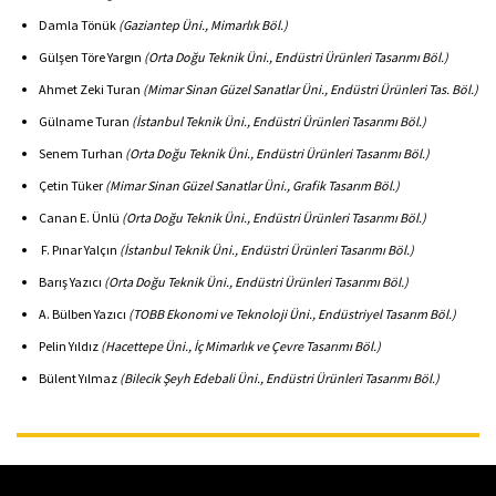
Damla Tönük
(Gaziantep Üni., Mimarlık Böl.)
Gülşen Töre Yargın
(Orta Doğu Teknik Üni., Endüstri Ürünleri Tasarımı Böl.)
Ahmet Zeki Turan
(Mimar Sinan Güzel Sanatlar Üni., Endüstri Ürünleri Tas. Böl.)
Gülname Turan
(İstanbul Teknik Üni., Endüstri Ürünleri Tasarımı Böl.)
Senem Turhan
(Orta Doğu Teknik Üni., Endüstri Ürünleri Tasarımı Böl.)
Çetin Tüker
(Mimar Sinan Güzel Sanatlar Üni., Grafik Tasarım Böl.)
Canan E. Ünlü
(Orta Doğu Teknik Üni., Endüstri Ürünleri Tasarımı Böl.)
F. Pınar Yalçın
(İstanbul Teknik Üni., Endüstri Ürünleri Tasarımı Böl.)
Barış Yazıcı
(Orta Doğu Teknik Üni., Endüstri Ürünleri Tasarımı Böl.)
A. Bülben Yazıcı
(TOBB Ekonomi ve Teknoloji Üni., Endüstriyel Tasarım Böl.)
Pelin Yıldız
(Hacettepe Üni., İç Mimarlık ve Çevre Tasarımı Böl.)
Bülent Yılmaz
(Bilecik Şeyh Edebali Üni., Endüstri Ürünleri Tasarımı Böl.)