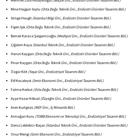
Mehmet Lütfi Hidayetoğlu
(Selçuk Üni., Endüstri Ürünleri Tasarımı Böl.)
Mine Hoşgün Soylu
(Orta Doğu Teknik Üni., Endüstri Ürünleri Tasarımı Böl.)
Simge Hough
(İstanbul Bilgi Üni., Endüstri Ürünleri Tasarımı Böl.)
Figen Işık
(Orta Doğu Teknik Üni., Endüstri Ürünleri Tasarımı Böl.)
Berrak Karaca Şalgamcıoğlu
(Medipol Üni., Endüstri Ürünleri Tasarımı Böl.)
Çiğdem Kaya
(İstanbul Teknik Üni., Endüstri Ürünleri Tasarımı Böl.)
Harun Kaygan
(Orta Doğu Teknik Üni., Endüstri Ürünleri Tasarımı Böl.)
Pınar Kaygan
(Orta Doğu Teknik Üni., Endüstri Ürünleri Tasarımı Böl.)
Özgür Kilit
(Yaşar Üni., Endüstriyel Tasarımı Böl.)
Elif Kocabıyık
(İzmir Ekonomi Üni., Endüstriyel Tasarımı Böl.)
Fatma Korkut
(Orta Doğu Teknik Üni., Endüstri Ürünleri Tasarımı Böl.)
Ayşe Hazar Köksal
(Özyeğin Üni., Endüstri Ürünleri Tasarımı Böl.)
Aren Kurtgözü
(MEF Üni., İç Mimarlık Böl.)
Armağan Kuru
(TOBB Ekonomi ve Teknoloji Üni., Endüstriyel Tasarım Böl.)
Deniz Leblebici-Başar
(İstanbul Teknik Üni., Endüstri Ürünleri Tasarımı Böl.)
Onur Mengi
(İzmir Ekonomi Üni., Endüstriyel Tasarımı Böl.)