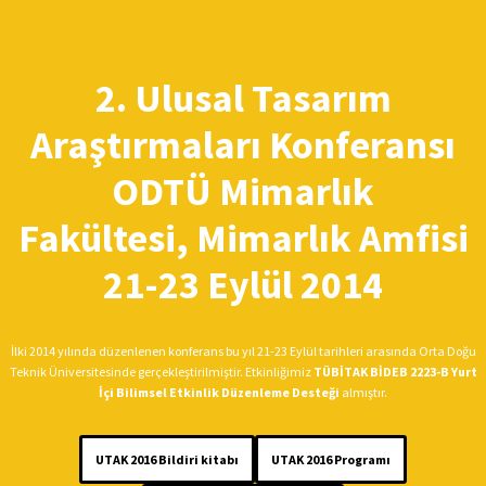
İçeriğe
geç
2. Ulusal Tasarım
Araştırmaları Konferansı
ODTÜ Mimarlık
Fakültesi, Mimarlık Amfisi
21-23 Eylül 2014
İlki 2014 yılında düzenlenen konferans bu yıl 21-23 Eylül tarihleri arasında Orta Doğu
Teknik Üniversitesinde gerçekleştirilmiştir. Etkinliğimiz
TÜBİTAK BİDEB 2223-B Yurt
İçi Bilimsel Etkinlik Düzenleme Desteği
almıştır.
UTAK 2016 Bildiri kitabı
UTAK 2016 Programı